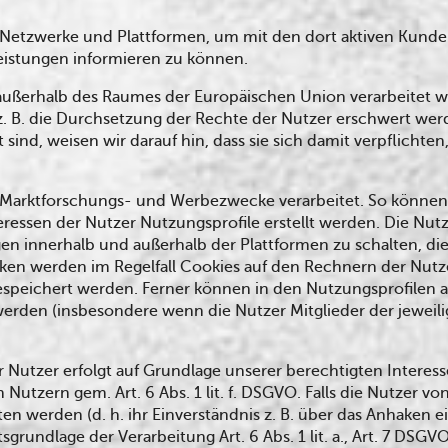
r Netzwerke und Plattformen, um mit den dort aktiven Kunde
eistungen informieren zu können.
r außerhalb des Raumes der Europäischen Union verarbeitet
 z. B. die Durchsetzung der Rechte der Nutzer erschwert wer
t sind, weisen wir darauf hin, dass sie sich damit verpflicht
r Marktforschungs- und Werbezwecke verarbeitet. So können
ressen der Nutzer Nutzungsprofile erstellt werden. Die Nut
n innerhalb und außerhalb der Plattformen zu schalten, d
ken werden im Regelfall Cookies auf den Rechnern der Nutze
espeichert werden. Ferner können in den Nutzungsprofilen
rden (insbesondere wenn die Nutzer Mitglieder der jeweili
utzer erfolgt auf Grundlage unserer berechtigten Interesse
tzern gem. Art. 6 Abs. 1 lit. f. DSGVO. Falls die Nutzer vo
en werden (d. h. ihr Einverständnis z. B. über das Anhaken e
sgrundlage der Verarbeitung Art. 6 Abs. 1 lit. a., Art. 7 DSGVO