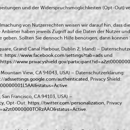
rarbeitungen und der Widerspruchsmöglichkeiten (Opt-Out) ve
machung von Nutzerrechten weisen wir darauf hin, dass die
nbieter haben jeweils Zugriff auf die Daten der Nutzer un
geben. Sollten Sie dennoch Hilfe benötigen, dann können 
quare, Grand Canal Harbour, Dublin 2, Irland) – Datenschutz
t:
https://www.facebook.com/settings?tab=ads
und
:
https://www.privacyshield.gov/participant?id=a2zt00000
 Mountain View, CA 94043, USA) – Datenschutzerklärung:
://adssettings.google.com/authenticated
, Privacy Shield:
t000000001L5AAI&status=Active
.
00, San Francisco, CA 94103, USA) –
cy
, Opt-Out:
https://twitter.com/personalization
, Privacy
t?id=a2zt0000000TORzAAO&status=Active
.