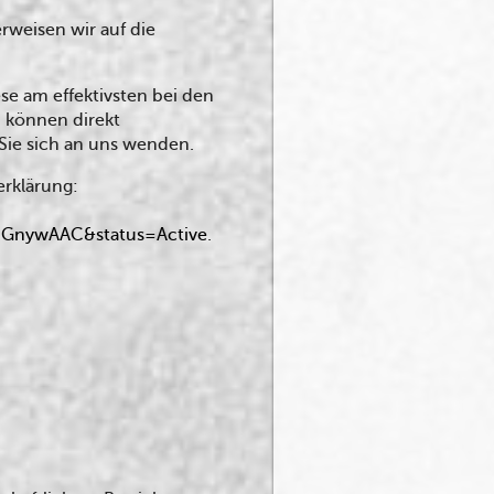
rweisen wir auf die
se am effektivsten bei den
d können direkt
Sie sich an uns wenden.
erklärung:
00GnywAAC&status=Active
.