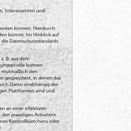
n, Interessenten und
 werden können. Hierdurch
den könnte. Im Hinblick auf
en, die Datenschutzstandards
 z. B. aus dem
zungsprofile können
ie mutmaßlich den
r gespeichert, in denen das
 auch Daten unabhängig der
gen Plattformen sind und
n an einer effektiven
n den jeweiligen Anbietern
ines Kontrollkästchens oder
.