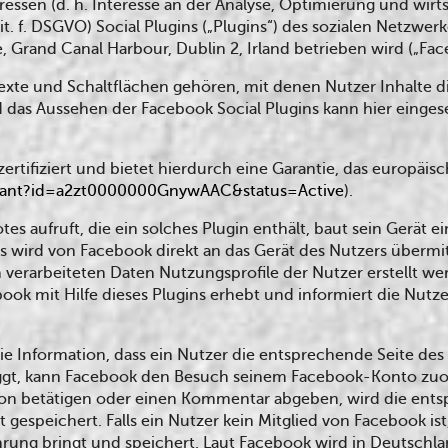
essen (d. h. Interesse an der Analyse, Optimierung und wirt
lit. f. DSGVO) Social Plugins („Plugins“) des sozialen Netzw
, Grand Canal Harbour, Dublin 2, Irland betrieben wird („Fac
 Texte und Schaltflächen gehören, mit denen Nutzer Inhalte 
d das Aussehen der Facebook Social Plugins kann hier einge
tifiziert und bietet hierdurch eine Garantie, das europäi
cipant?id=a2zt0000000GnywAAC&status=Active
).
s aufruft, die ein solches Plugin enthält, baut sein Gerät e
ns wird von Facebook direkt an das Gerät des Nutzers übermi
erarbeiteten Daten Nutzungsprofile der Nutzer erstellt we
book mit Hilfe dieses Plugins erhebt und informiert die Nut
ie Information, dass ein Nutzer die entsprechende Seite de
eloggt, kann Facebook den Besuch seinem Facebook-Konto zu
utton betätigen oder einen Kommentar abgeben, wird die ent
 gespeichert. Falls ein Nutzer kein Mitglied von Facebook is
ahrung bringt und speichert. Laut Facebook wird in Deutschl