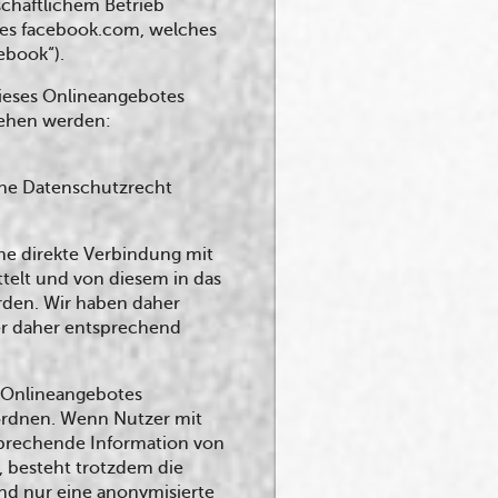
schaftlichem Betrieb
erkes facebook.com, welches
ebook“).
dieses Onlineangebotes
sehen werden:
sche Datenschutzrecht
ine direkte Verbindung mit
ttelt und von diesem in das
rden. Wir haben daher
zer daher entsprechend
s Onlineangebotes
ordnen. Wenn Nutzer mit
sprechende Information von
t, besteht trotzdem die
and nur eine anonymisierte