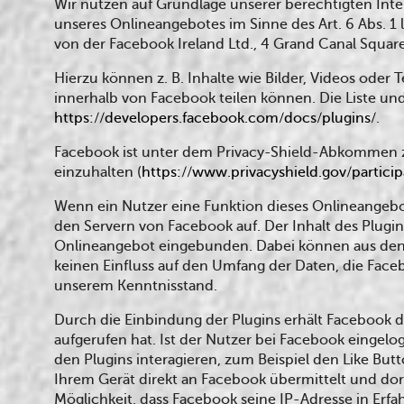
Wir nutzen auf Grundlage unserer berechtigten Inter
unseres Onlineangebotes im Sinne des Art. 6 Abs. 1 
von der Facebook Ireland Ltd., 4 Grand Canal Square
Hierzu können z. B. Inhalte wie Bilder, Videos oder
innerhalb von Facebook teilen können. Die Liste un
https://developers.facebook.com/docs/plugins/
.
Facebook ist unter dem Privacy-Shield-Abkommen zer
einzuhalten (
https://www.privacyshield.gov/parti
Wenn ein Nutzer eine Funktion dieses Onlineangebote
den Servern von Facebook auf. Der Inhalt des Plugi
Onlineangebot eingebunden. Dabei können aus den v
keinen Einfluss auf den Umfang der Daten, die Face
unserem Kenntnisstand.
Durch die Einbindung der Plugins erhält Facebook d
aufgerufen hat. Ist der Nutzer bei Facebook eing
den Plugins interagieren, zum Beispiel den Like B
Ihrem Gerät direkt an Facebook übermittelt und dort
Möglichkeit, dass Facebook seine IP-Adresse in Erf